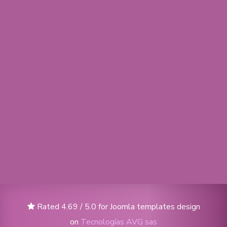
Rated 4.69 / 5.0 for Joomla templates design
on
Tecnologías AVG sas