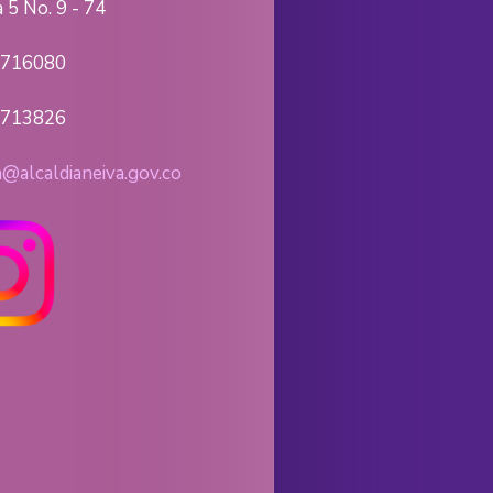
 5 No. 9 - 74
8716080
8713826
a@alcaldianeiva.gov.co