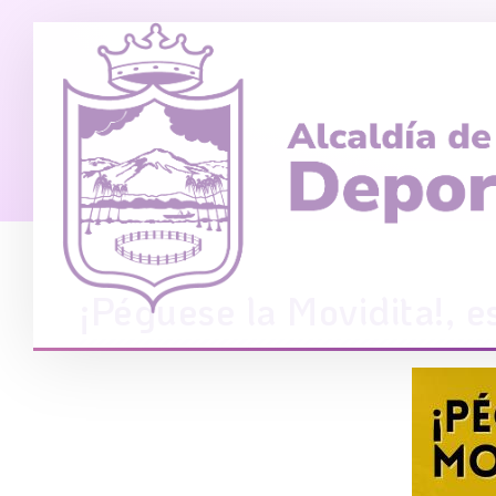
¡Péguese la Movidita!, 