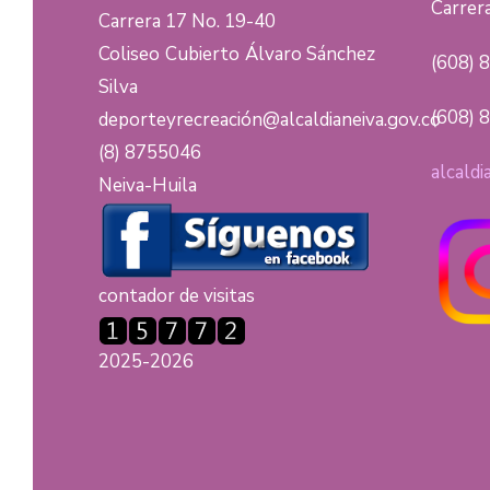
Carrera
Carrera 17 No. 19-40
Coliseo Cubierto Álvaro Sánchez
(608) 
Silva
(608) 
deporteyrecreación@alcaldianeiva.gov.co
(8) 8755046
alcaldi
Neiva-Huila
contador de visitas
2025-2026