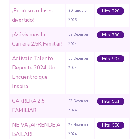
¡Regreso a clases
Hits: 720
30 January
divertido!
2025
¡Así vivimos la
Hits: 790
19 December
Carrera 2.5K Familiar!
2024
Actívate Talento
Hits: 907
16 December
Deporte 2024: Un
2024
Encuentro que
Inspira
CARRERA 2.5
Hits: 961
02 December
FAMILIAR
2024
NEIVA ¡APRENDE A
Hits: 556
27 November
BAILAR!
2024