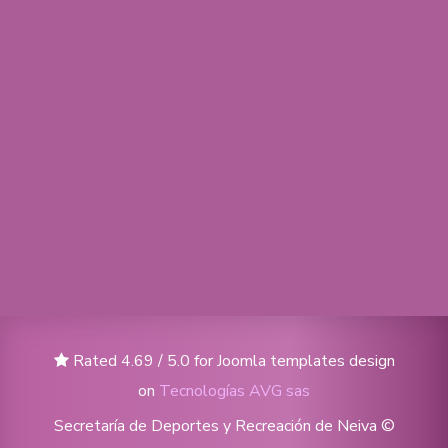
Rated 4.69 / 5.0 for Joomla templates design
on
Tecnologías AVG sas
Secretaría de Deportes y Recreación de Neiva ©